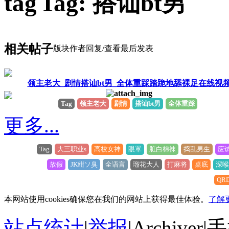
Tag: 搭讪bt男
相关帖子
版块
作者
回复/查看
最后发表
领主老大_剧情搭讪bt男_全体重踩踏跪地舔裸足在线视
Tag
领主老大
剧情
搭讪bt男
全体重踩
更多...
Tag
大三职业s
高校女神
眼罩
脏白棉袜
捣乱男生
应
放假
JK紺ソ臭
全语言
瑠花大人
打麻将
桌底
深喉
QRD
本网站使用cookies确保您在我们的网站上获得最佳体验。
了解
站点统计
|
举报
|
Archiver
|
手